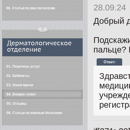
28.09.24
06
Статьи по вен патологии
Добрый д
Подскажи
Дерматологическое
пальце? 
отделение
01
Перечень услуг
Здравст
02
Кабинеты
медицин
03
Наши врачи
учрежд
04
Вопрос-ответ
регистр
05
Отзывы
06
Статьи по кожным болезням