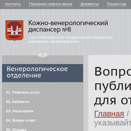
Контакты
Приемная главного врача
Документы
Пациентам
"Кожно-в
Вопро
Венерологическое
отделение
публи
01
Перечень услуг
для о
02
Кабинеты
03
Наши врачи
Главная
/
04
Вопрос-ответ
указывайт
05
Отзывы