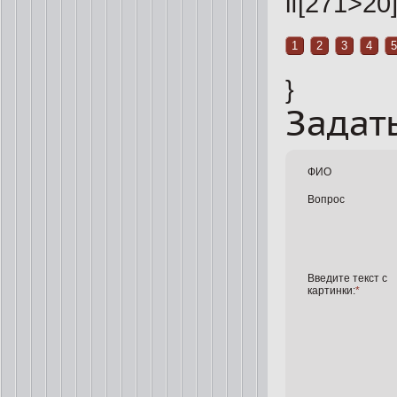
if[271>20]
1
2
3
4
5
}
Задат
ФИО
Вопрос
Введите текст с
картинки:
*