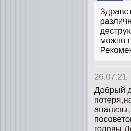
Здравст
различн
деструк
можно п
Рекомен
26.07.21
Добрый д
потеря,н
анализы,
посовето
головы.Д