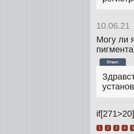
10.06.21
Могу ли 
пигмент
Здравст
установ
if[271>20]
1
2
3
4
5