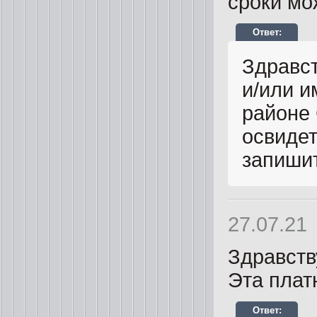
сроки мо
Здравст
и/или и
районе 
освиде
запишит
27.07.21
Здравств
Эта плат