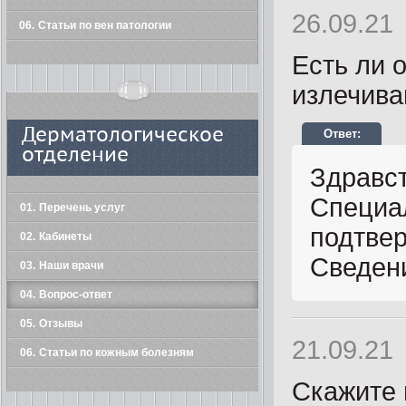
26.09.21
06
Статьи по вен патологии
Есть ли 
излечива
Дерматологическое
отделение
Здравс
Специа
01
Перечень услуг
подтвер
02
Кабинеты
Сведен
03
Наши врачи
04
Вопрос-ответ
05
Отзывы
21.09.21
06
Статьи по кожным болезням
Скажите 