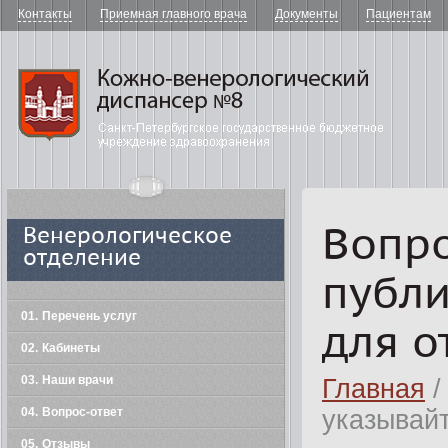
Контакты
Приемная главного врача
Документы
Пациентам
"Кожно-в
Вопро
Венерологическое
отделение
публи
01
Перечень услуг
для о
02
Кабинеты
03
Наши врачи
Главная
/
04
Вопрос-ответ
указывайт
05
Отзывы