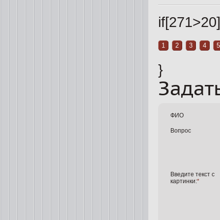
if[271>20]
1
2
3
4
5
}
Задат
ФИО
Вопрос
Введите текст с
картинки:
*