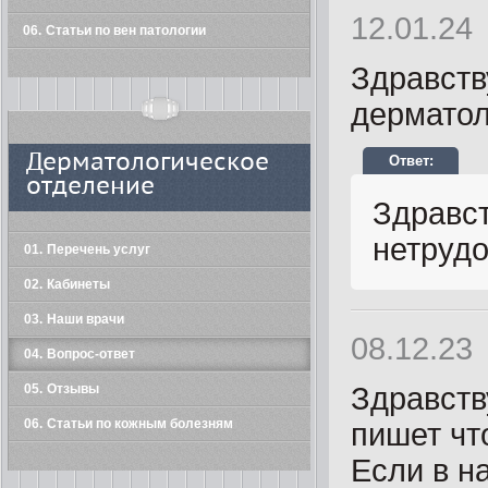
12.01.24
06
Статьи по вен патологии
Здравств
дерматол
Дерматологическое
отделение
Здравст
нетруд
01
Перечень услуг
02
Кабинеты
03
Наши врачи
08.12.23
04
Вопрос-ответ
05
Отзывы
Здравств
06
Статьи по кожным болезням
пишет что
Если в н