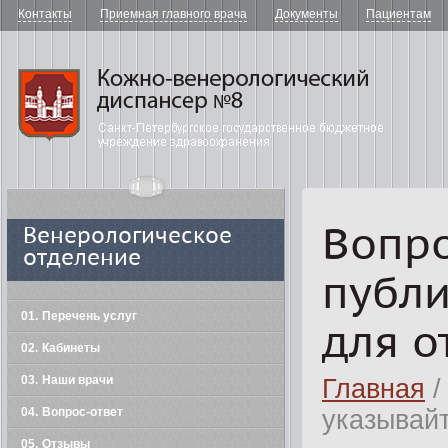
Контакты
Приемная главного врача
Документы
Пациентам
"Кожно-в
Вопро
Венерологическое
отделение
публи
01
Перечень услуг
для о
02
Кабинеты
03
Наши врачи
Главная
/
04
Вопрос-ответ
указывайт
05
Отзывы