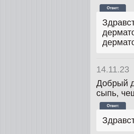
Здравст
дермато
дермато
14.11.23
Добрый д
сыпь, че
Здравст