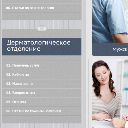
06
Статьи по вен патологии
Дерматологическое
отделение
Мужск
01
Перечень услуг
02
Кабинеты
03
Наши врачи
04
Вопрос-ответ
05
Отзывы
06
Статьи по кожным болезням