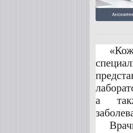
Анонимн
«Кож
специ
предста
лаборат
а так
заболев
Вра