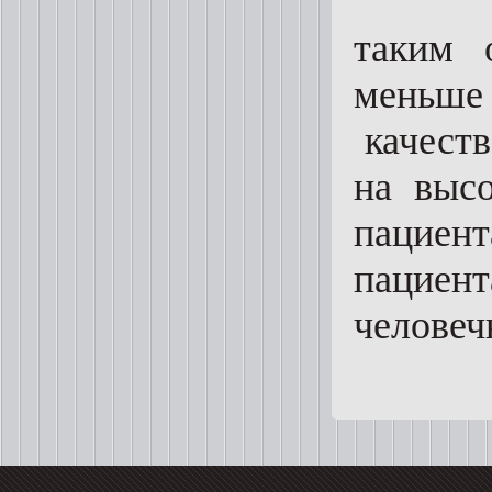
таким 
меньше 
качеств
на выс
пациен
пациен
человеч