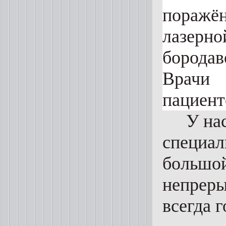
поражё
лазерн
бородав
Врачи 
пациент
У на
специал
большой
непреры
всегда 