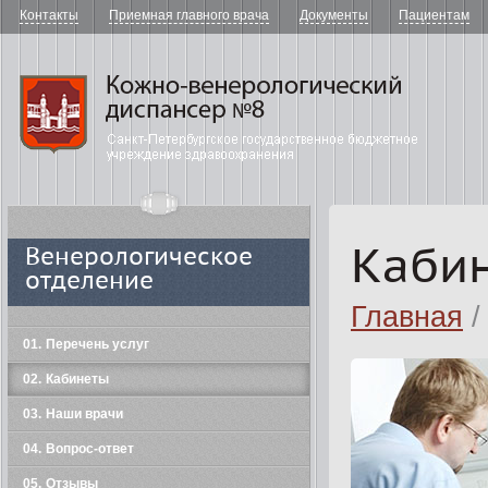
Контакты
Приемная главного врача
Документы
Пациентам
"Кожно-в
Каби
Венерологическое
отделение
Главная
/
01
Перечень услуг
02
Кабинеты
03
Наши врачи
04
Вопрос-ответ
05
Отзывы