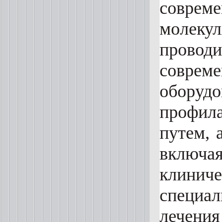
совре
молеку
провод
совреме
оборудо
профил
путем, 
включа
клинич
специал
лечения