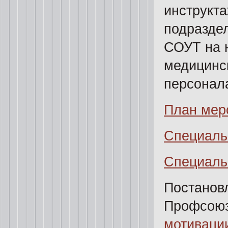
инструкта
подраздел
СОУТ на 
медицинс
персонала
План мер
Специаль
Специаль
Постанов
Профсоюз
мотиваци