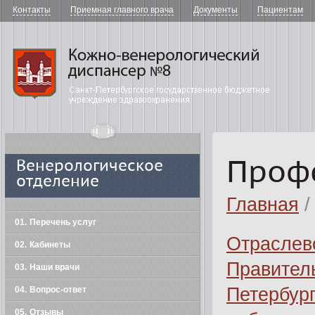
Контакты
Приемная главного врача
Документы
Пациентам
"Кожно-в
Проф
Венерологическое
отделение
Главная
/
01
Перечень услуг
Отраслев
02
Кабинеты
Правител
03
Наши врачи
Петербур
04
Вопрос-ответ
05
Отзывы