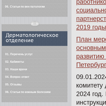
работник
06
Статьи по вен патологии
социально
партнерст
2019 годы
Дерматологическое
План мер
отделение
основным
01
Перечень услуг
развитию 
02
Кабинеты
Петербург
03
Наши врачи
09.01.202
04
Вопрос-ответ
комитету 
05
Отзывы
06
Статьи по кожным болезням
2024 год.
инструкци