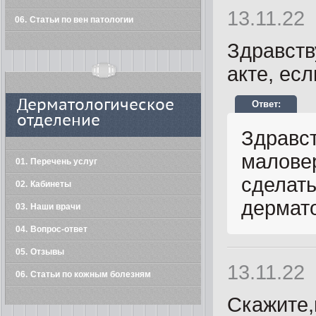
13.11.22
06
Статьи по вен патологии
Здравств
акте, ес
Дерматологическое
отделение
Здравст
малове
01
Перечень услуг
сделать
02
Кабинеты
дермат
03
Наши врачи
04
Вопрос-ответ
05
Отзывы
13.11.22
06
Статьи по кожным болезням
Скажите,