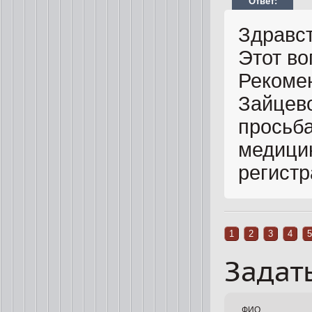
Здравст
Этот во
Рекомен
Зайцев
просьба
медици
регистр
1
2
3
4
5
Задат
ФИО