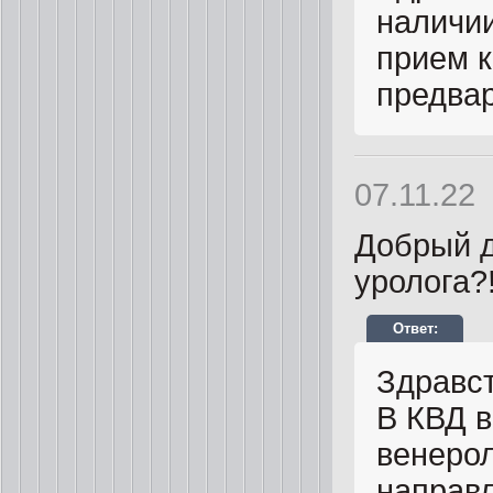
наличии
прием к
предвар
07.11.22
Добрый д
уролога?
Здравст
В КВД в
венерол
направл