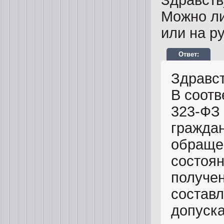
Здравств
Можно ли
или на р
Здравст
В соотв
323-ФЗ 
граждан
обраще
состоян
получен
составл
допуска