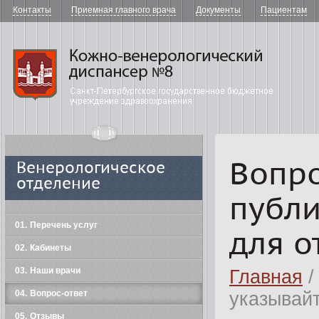
Контакты
Приемная главного врача
Документы
Пациентам
"Кожно-в
Вопро
Венерологическое
отделение
публи
01
Перечень услуг
для о
02
Кабинеты
03
Наши врачи
Главная
/
04
Вопрос-ответ
указывайт
05
Отзывы