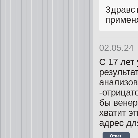
Здравст
применя
02.05.24
С 17 лет
результа
анализов
-отрицат
бы венер
хватит э
адрес дл