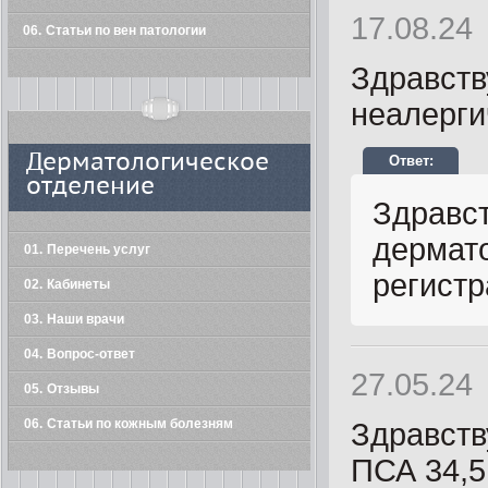
17.08.24
06
Статьи по вен патологии
Здравств
неалерги
Дерматологическое
отделение
Здравст
дермато
01
Перечень услуг
регистр
02
Кабинеты
03
Наши врачи
04
Вопрос-ответ
27.05.24
05
Отзывы
06
Статьи по кожным болезням
Здравств
ПСА 34,5