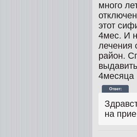
много ле
отключени
этот сиф
4мес. И 
лечения 
район. С
выдавить
4месяца 
Здравст
на при