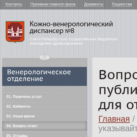
Контакты
Приемная главного врача
Документы
Пациентам
"Кожно-в
Вопро
Венерологическое
отделение
публи
01
Перечень услуг
для о
02
Кабинеты
03
Наши врачи
Главная
/
04
Вопрос-ответ
указывайт
05
Отзывы