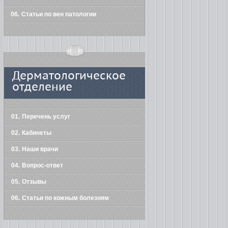
06
Статьи по вен патологии
Дерматологическое
отделение
01
Перечень услуг
02
Кабинеты
03
Наши врачи
04
Вопрос-ответ
05
Отзывы
06
Статьи по кожным болезням