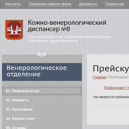
Контакты
Приемная главного врача
Документы
Пациентам
"Кожно-в
Прейску
Венерологическое
отделение
Главная
/ Прейскуран
Прейскурант* п
01
Перечень услуг
*не является публич
02
Кабинеты
03
Наши врачи
04
Вопрос-ответ
05
Отзывы