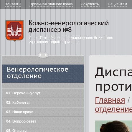
Контакты
Приемная главного врача
Документы
Пациентам
"Кожно-в
Дисп
Венерологическое
отделение
прот
01
Перечень услуг
Главная
02
Кабинеты
отделени
03
Наши врачи
04
Вопрос-ответ
05
Отзывы