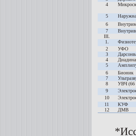
4
Микроск
5
Наружная
6
Внутрим
7
Внутрив
III
.
1.
Физиоте
2
УФО
3
Дарсонв
4
Диадин
5
Амплипу
6
Бионик
7
Ультразв
8
УВЧ (66 
9
Электро
10
Электро
11
КУФ
12
ДМВ
*Исс