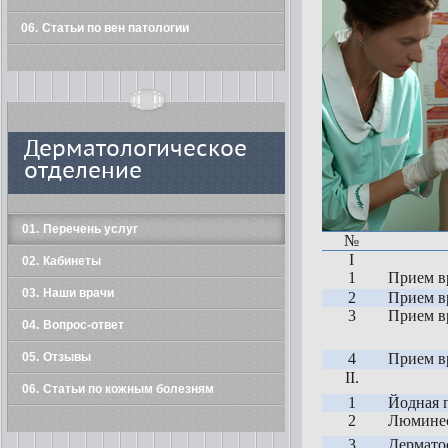
06
Статьи по вен патологии
Дерматологическое
отделение
01
Перечень услуг
№
I
02
Кабинеты
1
Прием в
03
Наши врачи
2
Прием в
3
Прием вр
04
Вопрос-ответ
05
Отзывы
4
Прием в
II
.
06
Статьи по кожным болезням
1
Йодная 
2
Люминес
3
Дермато