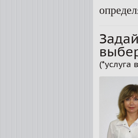
определ
Задай
выбер
(*услуга