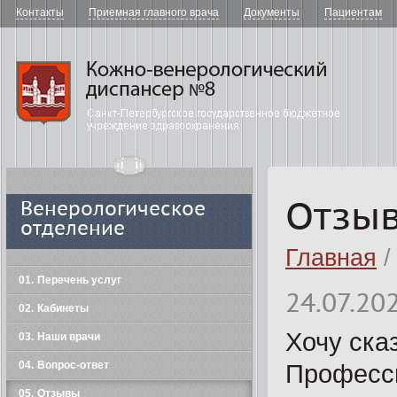
Контакты
Приемная главного врача
Документы
Пациентам
"Кожно-в
Отзы
Венерологическое
отделение
Главная
/
01
Перечень услуг
24.07.20
02
Кабинеты
Хочу ска
03
Наши врачи
04
Вопрос-ответ
Професси
05
Отзывы