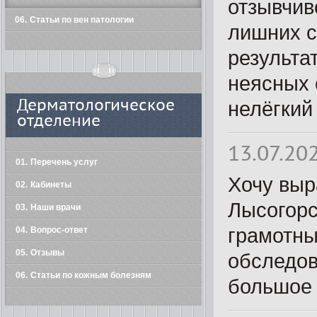
отзывчив
06
Статьи по вен патологии
лишних с
результат
неясных 
Дерматологическое
нелёгкий 
отделение
13.07.20
01
Перечень услуг
Хочу выр
02
Кабинеты
Лысогорс
03
Наши врачи
грамотны
04
Вопрос-ответ
05
Отзывы
обследов
06
Статьи по кожным болезням
большое 