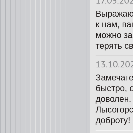
17.03.20
Выражаю 
к нам, в
можно за
терять с
13.10.20
Замечате
быстро, 
доволен.
Лысогорс
доброту!